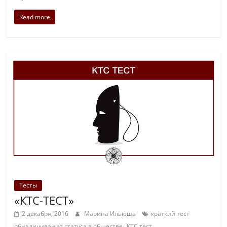
Read more
Тесты
«КТС-ТЕСТ»
2 декабря, 2016
Марина Ильюша
краткий тест
,
обналичивания статуса в обществе
КТС тест