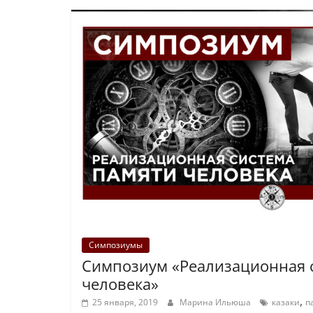
Симпозиумы
Симпозиум «Реализационная 
человека»
,
25 января, 2019
Марина Ильюша
казаки
п