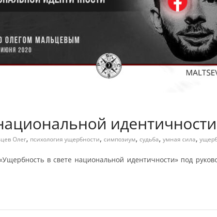
 национальной идентичности
,
,
,
,
,
цев Олег
психология ущербности
симпозиум
судьба
умная сила
ущерб
щербность в свете национальной идентичности» под руково