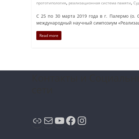
,
,
прототипология
реализационная система памяти
Су
С 25 по 30 марта 2019 года в г. Палермо (о. 
международный научный симпозиум «Реализа
Read more
Контакты и Социальн
сети
Ссылка
Почта
YouTube
Facebook
Instagram