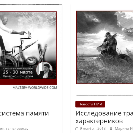
Новости НИИ
система памяти
Исследование тр
характерников
,
амять человека
9 ноября, 2018
Марина 