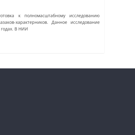
готовка к полномасштабному исследованию
заков-характерников. Данное исследование
 годах. В НИИ