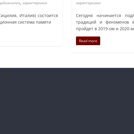
,
дьбоанализ
характерники
характерники
Сицилия, Италия) состоится
Сегодня начинается под
ционная система памяти
традиций и феноменов ка
пройдет в 2019-ом и 2020-м
Read more
ые