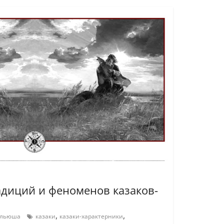
адиций и феноменов казаков-
,
,
Ильюша
казаки
казаки-характерники