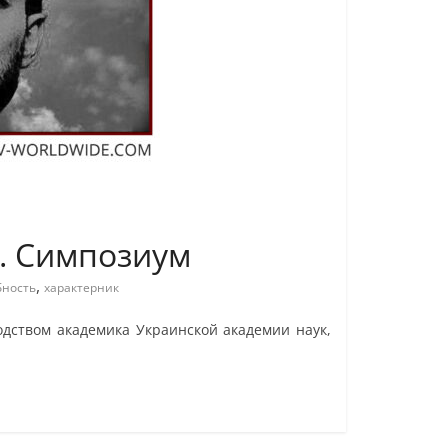
. Симпозиум
,
ность
характерник
дством академика Украинской академии наук,