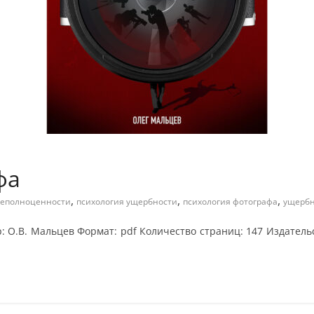
фа
,
,
,
неполноценности
психология ущербности
психология фотографа
ущербн
 О.В. Мальцев Формат: pdf Количество страниц: 147 Издательст