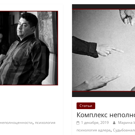
Статьи
Комплекс неполн
,
 неполноценности
психология
1 декабря, 2019
Марина
,
психология адлера
Судьбоанал