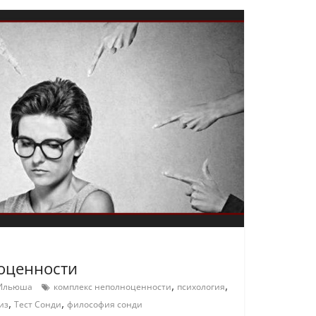
оценности
,
,
 Ильюша
комплекс неполноценности
психология
,
,
из
Тест Сонди
философия сонди