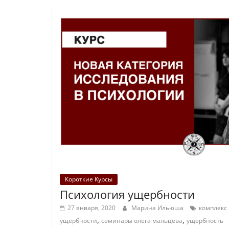
Короткие Курсы
Психология ущербности
27 января, 2020
Марина Ильюша
комплекс
,
,
ущербности
семинары олега мальцева
ущербность