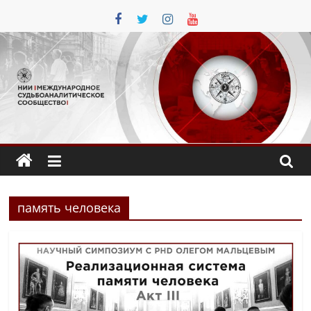
Перейти
к
содержимому
память человека