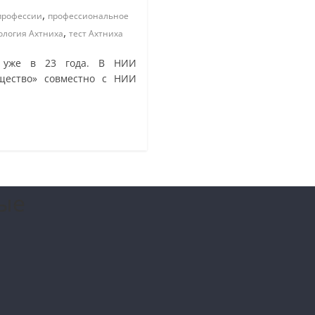
,
профессии
профессиональное
,
ология Ахтниха
тест Ахтниха
и уже в 23 года. В НИИ
щество» совместно с НИИ
ые