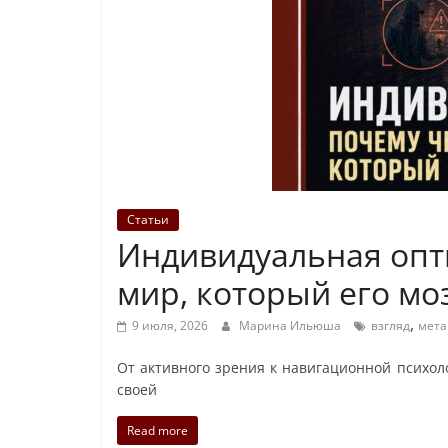
Статьи
Индивидуальная опти
мир, который его мо
,
9 июля, 2026
Марина Ильюша
взгляд
мета
От активного зрения к навигационной психоло
своей
Read more