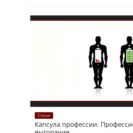
Статьи
Капсула профессии. Професс
выгорание