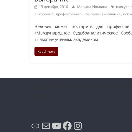
15 декабря, 2018
Марина Ильюша
капсула 
,
,
выгорание
профессиональное ориентирование
псих
Человек может постареть для професси
«Международное Судьбоаналитическое Сооб
«Памяти» ученым, академиком
Read more
Контакты и Социальн
сети
Ссылка
Почта
YouTube
Facebook
Instagram