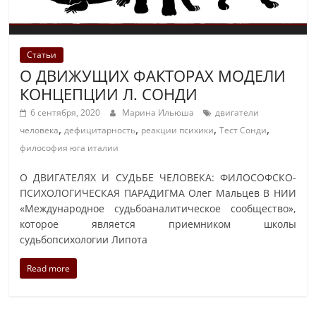
Статьи
О ДВИЖУЩИХ ФАКТОРАХ МОДЕЛИ
КОНЦЕПЦИИ Л. СОНДИ
6 сентября, 2020
Марина Ильюша
двигатели
,
,
,
,
человека
дефицитарность
реакции психики
Тест Сонди
философия юга италии
О ДВИГАТЕЛЯХ И СУДЬБЕ ЧЕЛОВЕКА: ФИЛОСОФСКО-
ПСИХОЛОГИЧЕСКАЯ ПАРАДИГМА Олег Мальцев В НИИ
«Международное судьбоаналитическое сообщество»,
которое является приемником школы
судьбопсихологии Липота
Read more