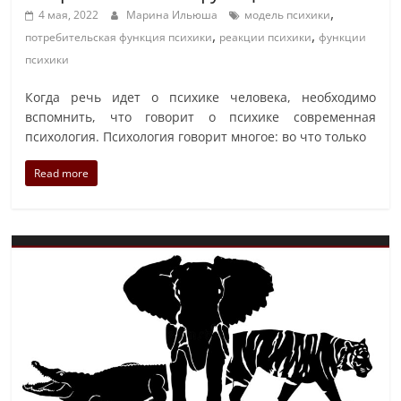
,
4 мая, 2022
Марина Ильюша
модель психики
,
,
потребительская функция психики
реакции психики
функции
психики
Когда речь идет о психике человека, необходимо
вспомнить, что говорит о психике современная
психология. Психология говорит многое: во что только
Read more