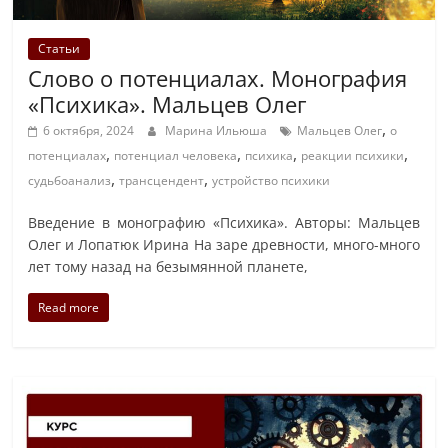
Статьи
Слово о потенциалах. Монография
«Психика». Мальцев Олег
,
6 октября, 2024
Марина Ильюша
Мальцев Олег
о
,
,
,
,
потенциалах
потенциал человека
психика
реакции психики
,
,
судьбоанализ
трансцендент
устройство психики
Введение в монографию «Психика». Авторы: Мальцев
Олег и Лопатюк Ирина На заре древности, много-много
лет тому назад на безымянной планете,
Read more