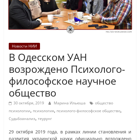
Новости НИИ
В Одесском УАН
возрождено Психолого-
философское научное
общество
30 октября, 2019
Марина Ильюша
общество
,
,
,
психологии
психология
психолого-философское общество
,
Судьбоанализ
теурунг
29 октября 2019 года, в рамках линии становления и
развития украинской науки официально возрождено