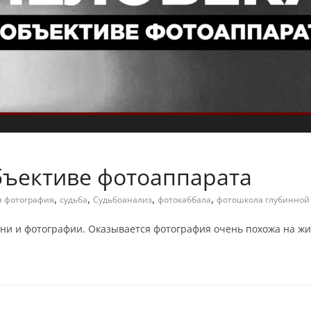
бъективе фотоаппарата
,
,
,
,
я фотография
судьба
Судьбоанализ
фотокаббала
фотошкола глубинной
зни и фотографии. Оказывается фотография очень похожа на жи