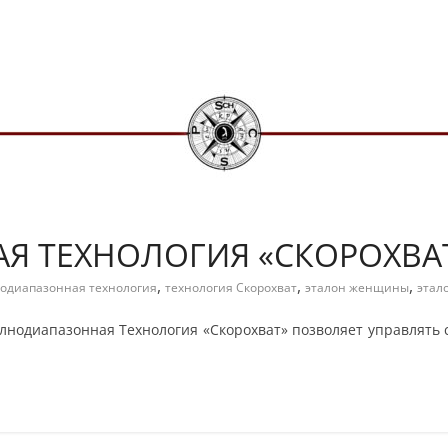
Я ТЕХНОЛОГИЯ «СКОРОХВА
,
,
,
одиапазонная технология
технология Скорохват
эталон женщины
этал
лнодиапазонная Технология «Скорохват» позволяет управлять с