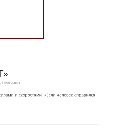
Т»
он мужчины
илами и скоростями, «Если человек справился