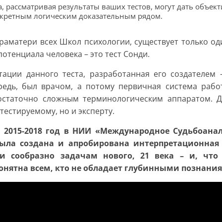
а, рассматривая результаты ваших тестов, могут дать объе
нкретным логическим доказательным рядом.
праматери всех Школ психологии, существует только о
отенциала человека – это тест Сонди.
тации данного теста, разработанная его создателем 
редь, был врачом, а потому первичная система рабо
остаточно сложным терминологическим аппаратом. Др
тестируемому, но и эксперту.
од 2015-2018 год в НИИ «Международное Судьбоана
ла создана и апробирована интерпретационная 
ди сообразно задачам нового, 21 века – и, что
онятна всем, кто не обладает глубинными познаниям