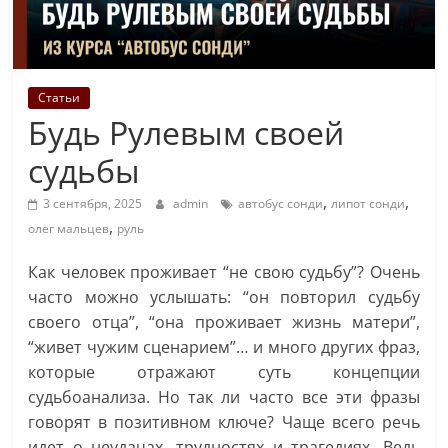
Статьи
Будь Рулевым своей
судьбы
,
,
3 сентября, 2025
admin
автобус сонди
липот сонди
,
олег мальцев
руль
Как человек проживает “не свою судьбу”? Очень
часто можно услышать: “он повторил судьбу
своего отца”, “она проживает жизнь матери”,
“живет чужим сценарием”… и много других фраз,
которые отражают суть концепции
судьбоанализа. Но так ли часто все эти фразы
говорят в позитивном ключе? Чаще всего речь
идет о неудачах, трудностях и трагедиях. Ведь