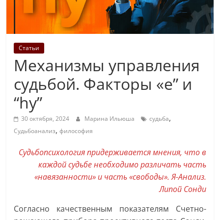
Статьи
Механизмы управления
судьбой. Факторы «e” и
“hy”
,
30 октября, 2024
Марина Ильюша
судьба
,
Судьбоанализ
философия
Судьбопсихология придерживается мнения, что в
каждой судьбе необходимо различать часть
«навязанности» и часть «свободы». Я-Анализ.
Липой Сонди
Согласно качественным показателям Счетно-