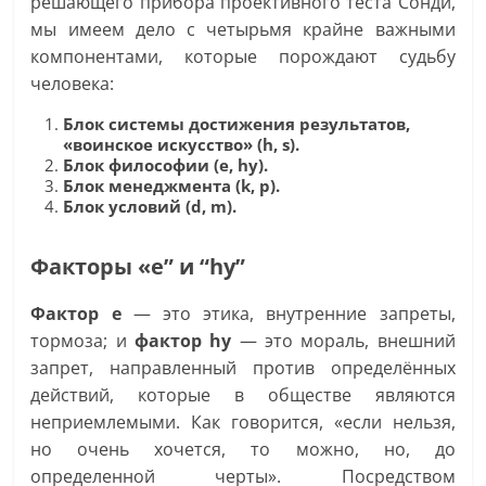
решающего прибора проективного теста Сонди,
мы имеем дело с четырьмя крайне важными
компонентами, которые порождают судьбу
человека:
Блок системы достижения результатов,
«воинское искусство» (h, s).
Блок философии (e, hy).
Блок менеджмента (k, p).
Блок условий (d, m).
Факторы «e” и “hy”
Фактор e
— это этика, внутренние запреты,
тормоза; и
фактор hy
— это мораль, внешний
запрет, направленный против определённых
действий, которые в обществе являются
неприемлемыми. Как говорится, «если нельзя,
но очень хочется, то можно, но, до
определенной черты». Посредством