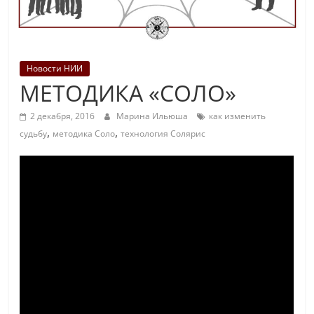
Новости НИИ
МЕТОДИКА «СОЛО»
2 декабря, 2016
Марина Ильюша
как изменить
,
,
судьбу
методика Соло
технология Солярис