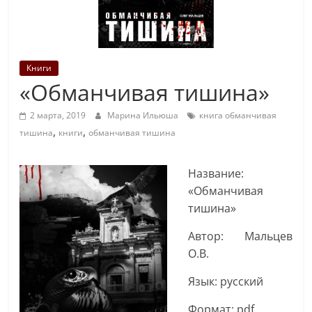
Книги
«Обманчивая тишина»
2 марта, 2019
Марина Ильюша
книга обманчивая
,
,
тишина
книги
обманчивая тишина
Название:
«Обманчивая
тишина»
Автор: Мальцев
О.В.
Язык: русский
Формат: pdf