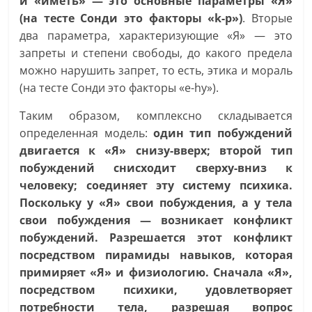
и «иметь» — это основные параметры «Я»
(на тесте Сонди это факторы «k-p»)
. Вторые
два параметра, характеризующие «Я» — это
запреты и степени свободы, до какого предела
можно нарушить запрет, то есть, этика и мораль
(на тесте Сонди это факторы «e-hy»).
Таким образом, комплексно складывается
определенная модель:
один тип побуждений
двигается к «Я» снизу-вверх; второй тип
побуждений снисходит сверху-вниз к
человеку; соединяет эту систему психика.
Поскольку у «Я» свои побуждения, а у тела
свои побуждения — возникает конфликт
побуждений. Разрешается этот конфликт
посредством пирамиды навыков, которая
примиряет «Я» и физиологию. Сначала «Я»,
посредством психики, удовлетворяет
потребности тела, разрешая вопрос