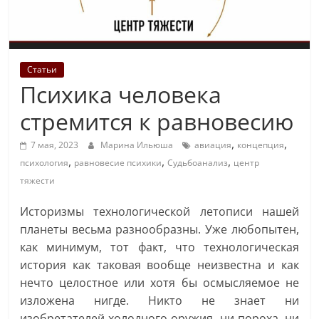
Статьи
Психика человека
стремится к равновесию
,
,
7 мая, 2023
Марина Ильюша
авиация
концепция
,
,
,
психология
равновесие психики
Судьбоанализ
центр
тяжести
Историзмы технологической летописи нашей
планеты весьма разнообразны. Уже любопытен,
как минимум, тот факт, что технологическая
история как таковая вообще неизвестна и как
нечто целостное или хотя бы осмысляемое не
изложена нигде. Никто не знает ни
изобретателей холодного оружия, ни пороха, ни