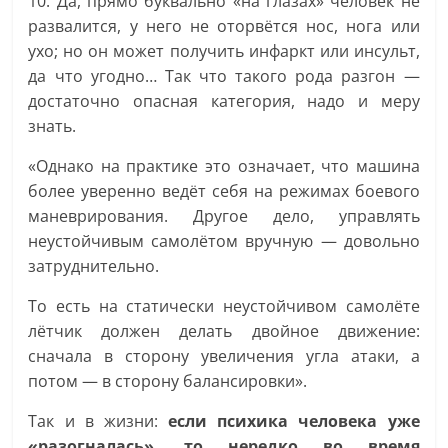
10. Да, прямо буквально «на глазах» человек не
развалится, у него не оторвётся нос, нога или
ухо; но он может получить инфаркт или инсульт,
да что угодно… Так что такого рода разгон —
достаточно опасная категория, надо и меру
знать.
«Однако на практике это означает, что машина
более уверенно ведёт себя на режимах боевого
маневрирования. Другое дело, управлять
неустойчивым самолётом вручную — довольно
затруднительно.
То есть на статически неустойчивом самолёте
лётчик должен делать двойное движение:
сначала в сторону увеличения угла атаки, а
потом — в сторону балансировки».
Так и в жизни:
если психика человека уже
«разогналась», то нередко во время