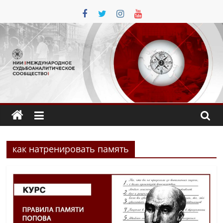
Перейти
к
содержимому
как натренировать память