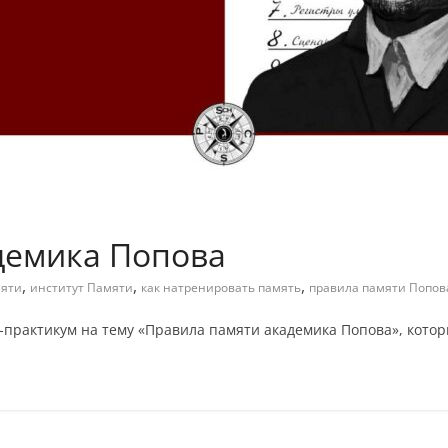
демика Попова
,
,
,
мяти
институт Памяти
как натренировать память
правила памяти Попов
ар-практикум на тему «Правила памяти академика Попова», кот