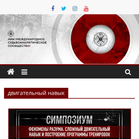
Перейти
к
содержимому
двигательный навык