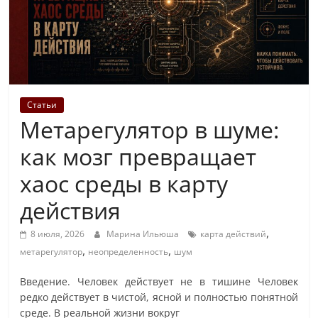
Статьи
Метарегулятор в шуме:
как мозг превращает
хаос среды в карту
действия
,
8 июля, 2026
Марина Ильюша
карта действий
,
,
метарегулятор
неопределенность
шум
Введение. Человек действует не в тишине Человек
редко действует в чистой, ясной и полностью понятной
среде. В реальной жизни вокруг