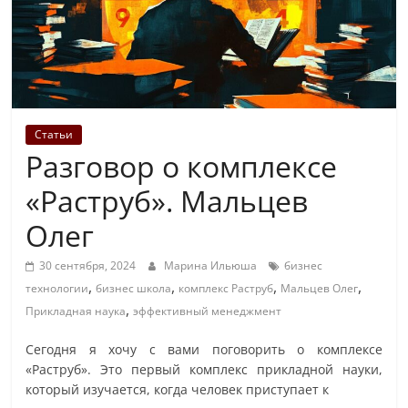
Статьи
Разговор о комплексе
«Раструб». Мальцев
Олег
30 сентября, 2024
Марина Ильюша
бизнес
,
,
,
,
технологии
бизнес школа
комплекс Раструб
Мальцев Олег
,
Прикладная наука
эффективный менеджмент
Сегодня я хочу с вами поговорить о комплексе
«Раструб». Это первый комплекс прикладной науки,
который изучается, когда человек приступает к