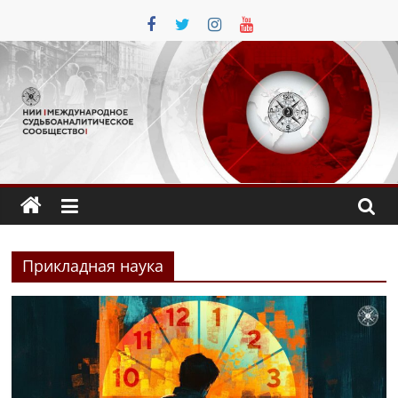
Перейти
к
содержимому
Прикладная наука