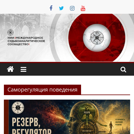
Перейти
к
содержимому
Саморегуляция поведения