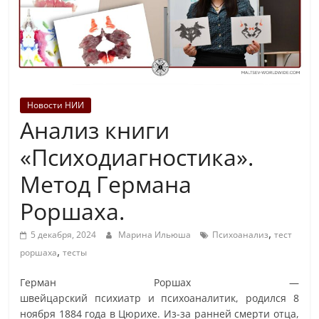
Новости НИИ
Анализ книги
«Психодиагностика».
Метод Германа
Роршаха.
,
5 декабря, 2024
Марина Ильюша
Психоанализ
тест
,
роршаха
тесты
Герман Роршах —
швейцарский психиатр и психоаналитик, родился 8
ноября 1884 года в Цюрихе. Из-за ранней смерти отца,