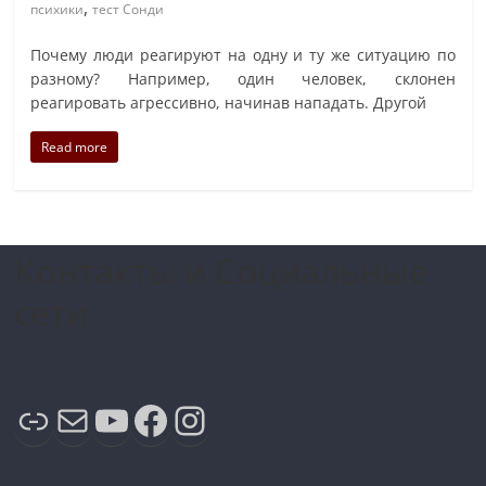
,
психики
тест Сонди
Почему люди реагируют на одну и ту же ситуацию по
разному? Например, один человек, склонен
реагировать агрессивно, начинав нападать. Другой
Read more
Контакты и Социальные
сети
Ссылка
Почта
YouTube
Facebook
Instagram