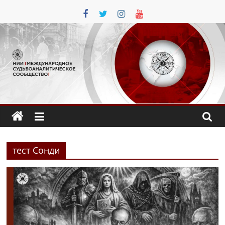
Перейти
к
содержимому
тест Сонди