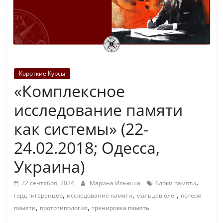
Короткие Курсы
«Комплексное
исследование памяти
как системы» (22-
24.02.2018; Одесса,
Украина)
,
22 сентября, 2024
Марина Ильюша
блоки памяти
,
,
,
герд гигеренцер
исследование памяти
мальцев олег
потеря
,
,
памяти
прототипология
тренировка память