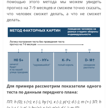
помощью этого метода мы можем увидеть
прогноз на 7–9 месяцев и сможем точно сказать,
что человек сможет делать, а что не сможет
делать.
Для примера рассмотрим показатели одного
теста по данным переднего плана:
ПП: h (0); s (+); e (–), hy (+), к (–); р(+); d (–); m (+-) ЗП: h
(+-); s (–); е(–); hy (+); к (+); р(+); d (–); m (0).