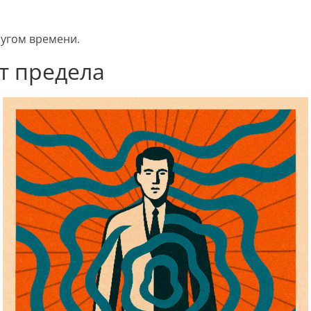
угом времени.
т предела