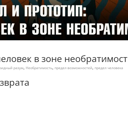
человек в зоне необратимос
,
,
,
оидный разум
Необратимость
предел возможностей
предел человека
озврата