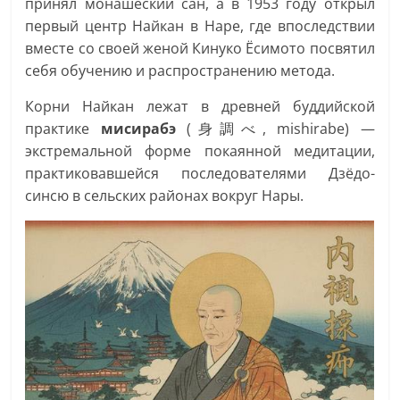
принял монашеский сан, а в 1953 году открыл
первый центр Найкан в Наре, где впоследствии
вместе со своей женой Кинуко Ёсимото посвятил
себя обучению и распространению метода.
Корни Найкан лежат в древней буддийской
практике
мисирабэ
(身調べ, mishirabe) —
экстремальной форме покаянной медитации,
практиковавшейся последователями Дзёдо-
синсю в сельских районах вокруг Нары.