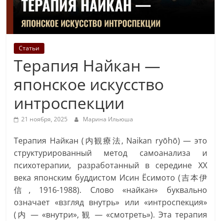
Статьи
Терапия Найкан —
японское искусство
интроспекции
21 ноября, 2025
Марина Ильюша
Терапия Найкан (内観療法, Naikan ryōhō) — это
структурированный метод самоанализа и
психотерапии, разработанный в середине XX
века японским буддистом Исин Ёсимото (吉本伊
信, 1916-1988). Слово «найкан» буквально
означает «взгляд внутрь» или «интроспекция»
(内 — «внутри», 観 — «смотреть»). Эта терапия