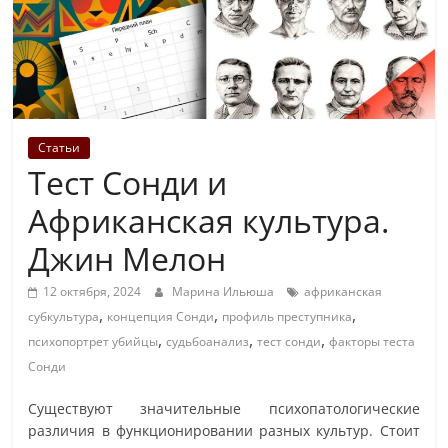
Статьи
Тест Сонди и
Африканская культура.
Джин Мелон
12 октября, 2024
Марина Ильюша
африканская
,
,
,
субкультура
концепция Сонди
профиль преступника
,
,
,
психопортрет убийцы
судьбоанализ
тест сонди
факторы теста
Сонди
Существуют значительные психопатологические
различия в функционировании разных культур. Стоит