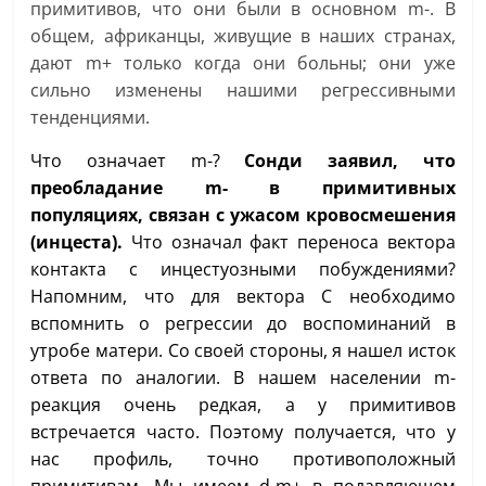
примитивов, что они были в основном m-. В
общем, африканцы, живущие в наших странах,
дают m+ только когда они больны; они уже
сильно изменены нашими регрессивными
тенденциями.
Что означает m-?
Сонди заявил, что
преобладание m- в примитивных
популяциях, связан с ужасом кровосмешения
(инцеста).
Что означал факт переноса вектора
контакта с инцестуозными побуждениями?
Напомним, что для вектора С необходимо
вспомнить о регрессии до воспоминаний в
утробе матери. Со своей стороны, я нашел исток
ответа по аналогии. В нашем населении m-
реакция очень редкая, а у примитивов
встречается часто. Поэтому получается, что у
нас профиль, точно противоположный
примитивам. Мы имеем d-m+ в подавляющем