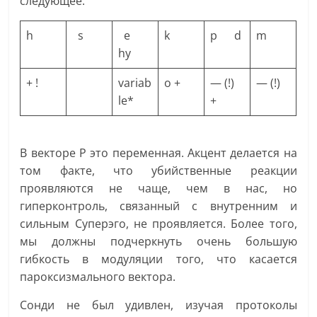
следующее:
h
s
e
k
p d
m
hy
+ !
variab
o +
— (!)
— (!)
le*
+
В векторе P это переменная. Акцент делается на
том факте, что убийственные реакции
проявляются не чаще, чем в нас, но
гиперконтроль, связанный с внутренним и
сильным Суперэго, не проявляется. Более того,
мы должны подчеркнуть очень большую
гибкость в модуляции того, что касается
пароксизмального вектора.
Сонди не был удивлен, изучая протоколы