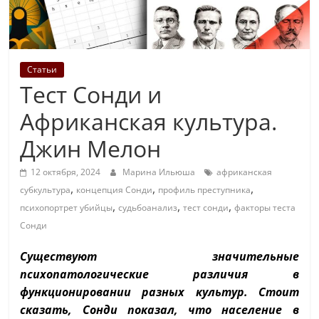
Статьи
Тест Сонди и
Африканская культура.
Джин Мелон
12 октября, 2024
Марина Ильюша
африканская
,
,
,
субкультура
концепция Сонди
профиль преступника
,
,
,
психопортрет убийцы
судьбоанализ
тест сонди
факторы теста
Сонди
Существуют значительные
психопатологические различия в
функционировании разных культур. Стоит
сказать, Сонди показал, что население в